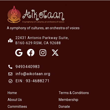
A symphony of cultures, an orchestra of voices
22431 Antonio Parkway Suite,
B160-629 RSM, CA 92688
9493440983
info@aikotaan.org
EIN : 93-4688271
Home
Terms & Conditions
About Us
Membership
Committees
Donate